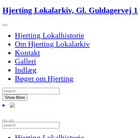
Skip
Hjerting Lokalarkiv, Gl. Guldagervej 
to
content
Hjerting Lokalhistorie
Om Hjerting Lokalarkiv
Kontakt
Galleri
Indlæg
Bøger om Hjerting
Show More
Hjerting Lokalhistorie