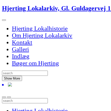
Skip
Hjerting Lokalarkiv, Gl. Guldagervej 
to
content
Hjerting Lokalhistorie
Om Hjerting Lokalarkiv
Kontakt
Galleri
Indlæg
Bøger om Hjerting
Show More
Hjerting Lokalhistorie